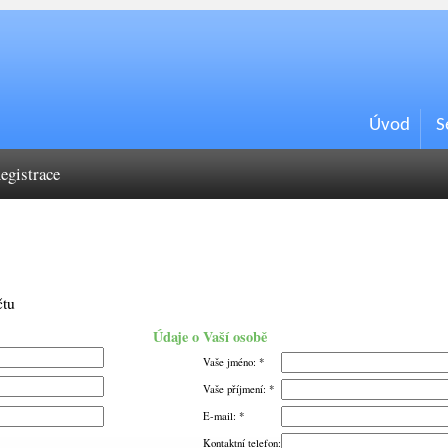
Úvod
S
egistrace
čtu
Údaje o Vaší osobě
Vaše jméno: *
Vaše příjmení: *
E-mail: *
Kontaktní telefon: