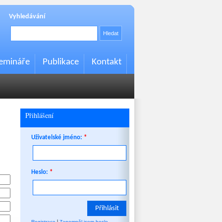
Vyhledávání
Hledat
emináře
Publikace
Kontakt
Přihlášení
Uživatelské jméno:
*
Heslo:
*
|
Registrace
Zapomněl jsem heslo