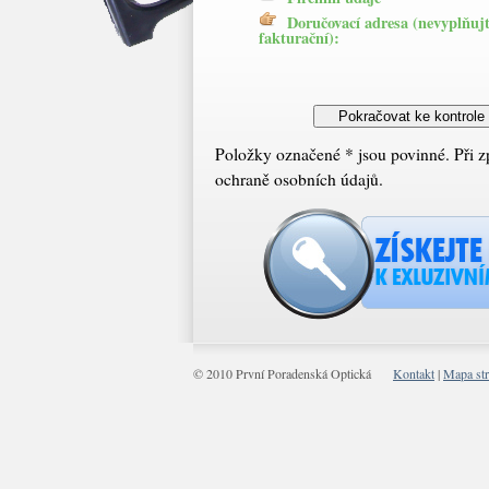
Doručovací adresa (nevyplňujte,
fakturační):
Položky označené * jsou povinné. Při 
ochraně osobních údajů.
© 2010 První Poradenská Optická
Kontakt
|
Mapa st