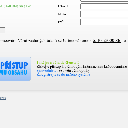
 je-li stejná jako
Ulice, č.p:
Město:
PSČ:
zpracování Vámi zaslaných údajů se řídíme zákonem
č. 101/2000 Sb.
, o
Jaké jsou výhody členství?
Získejte přístup k prémiovým informacím a každodennímu
zpravodajství
ze světa oční optiky.
Zaregistrujte se do našeho systému
ránek