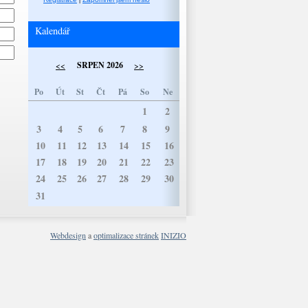
Kalendář
SRPEN 2026
<<
>>
Po
Út
St
Čt
Pá
So
Ne
1
2
3
4
5
6
7
8
9
10
11
12
13
14
15
16
17
18
19
20
21
22
23
24
25
26
27
28
29
30
31
Webdesign
a
optimalizace stránek
INIZIO